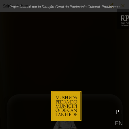
Salle d′art Gothique 1
Sainte Martyre
Projet financé par la Direção-Geral do Património Cultural: ProMuseus
Étage 1
Extérieurs
Rez-
de-
chaussée
Étage
1
Étage
2
PT
Circuit
d′Art
EN
Urbain