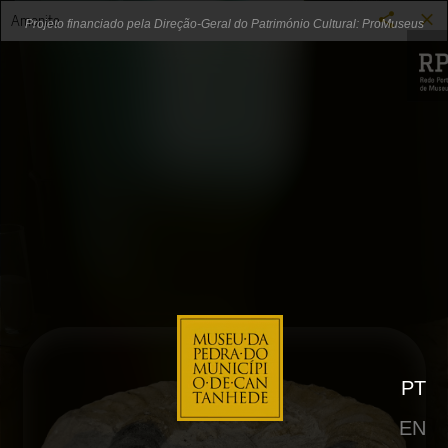
Sala de Geologia
Amonite
Projeto financiado pela Direção-Geral do Património Cultural: ProMuseus
Rés do chão
Exteriores
Rés
do
chão
Piso
1
Piso
2
PT
Rota
Arte
EN
Urbana