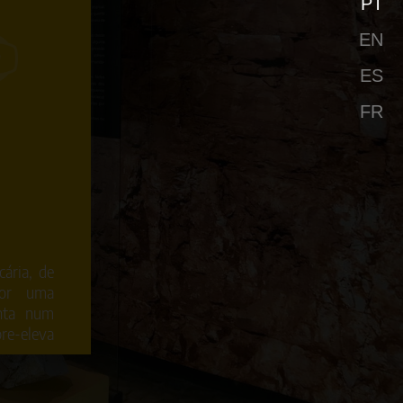
PT
EN
ES
FR
ária, de
por uma
enta num
-eleva
 pequeno