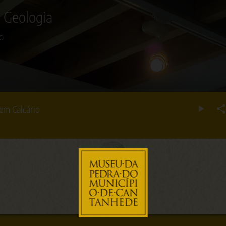
e Geologia
Projeto financiado pela Direção-Geral do Património Cultural: ProMuseus
o
em Calcário