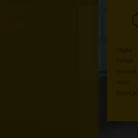
Objeto
Período
Proveniên
Autor
Descrição