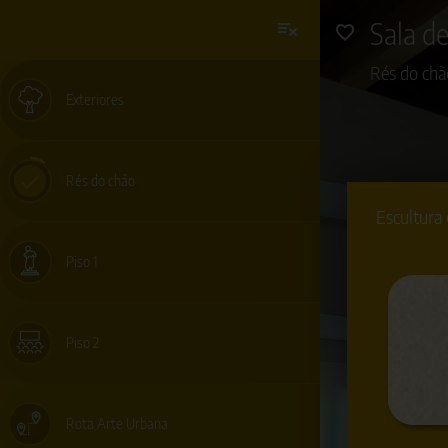
Sala d
Rés do chã
Exteriores
Rés do chão
Escultura 
Piso 1
Piso 2
Rota Arte Urbana